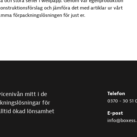
å och stora serier i wellpapp. Genom vår egenproduktion
konstruktionsförslag och jämföra det med artiklar ur vårt
amma förpackningslösningen för just er.
vicenivån mitt i de
Telefon
0370 - 30 51 
kningslösningar för
alltid ökad lönsamhet
E-post
info@boxess.