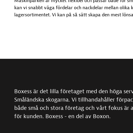
Maskinparken är mycket flexibel och passar både för sm
kan vi snabbt väga fördelar och nackdelar mellan olika 
lagersortimentet. Vi kan på så sätt skapa den mest löns
Boxess är det lilla företaget med den höga ser
Småländska skogarna. Vi tillhandahåller förpac
både små och stora företag och vårt fokus är 
för kunden. Boxess - en del av Boxon.