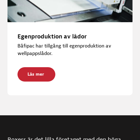
Egenproduktion av lådor
Båfipac har tillgång till egenproduktion av
wellpappslådor.
Läs mer
Boxess är det lilla företaget med den höga