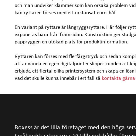
och man undviker klammer som kan orsaka problem vid 
kan ryttaren förses med ett urstansat euro-hål.
En variant på ryttare är långryggsryttare. Här följer r
exponeras bara från framsidan. Konstruktion ger stadga
pappryggen en utökad plats för produktinformation.
Ryttaren kan förses med flerfärgstryck och sedan komple
att använda en egen digitalprinter slipper kunden att köp
erbjuda ett flertal olika printersystem och skapa en lö
vad det skulle kunna innebär i ert fall så
kontakta gärna
Boxess är det lilla företaget med den höga ser