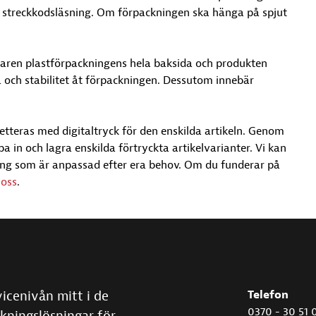
streckkodsläsning. Om förpackningen ska hänga på spjut
yttaren plastförpackningens hela baksida och produkten
 och stabilitet åt förpackningen. Dessutom innebär
tteras med digitaltryck för den enskilda artikeln. Genom
a in och lagra enskilda förtryckta artikelvarianter. Vi kan
sning som är anpassad efter era behov. Om du funderar på
 oss
.
vicenivån mitt i de
Telefon
0370 - 30 51 