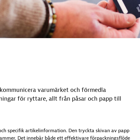
e kommunicera varumärket och förmedla
ngar för ryttare, allt från påsar och papp till
och specifik artikelinformation. Den tryckta skivan av papp
ammer. Det innebär både ett effektivare förpackningsflöde