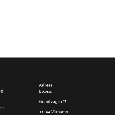
Adress
00
Boxess
Granitvägen 17
se
331 44 Värnamo